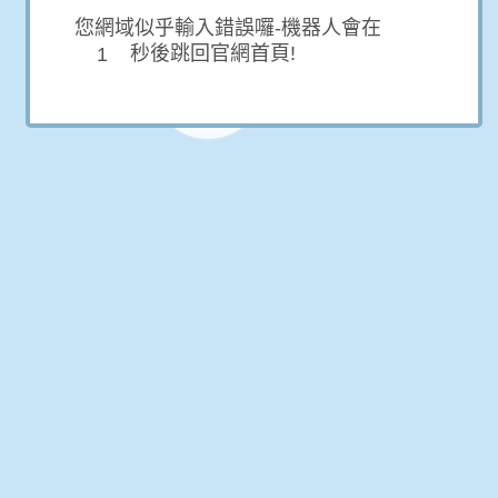
您網域似乎輸入錯誤囉-機器人會在
秒後跳回官網首頁!
1